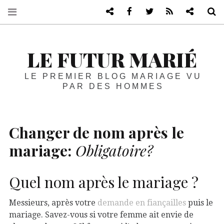
Blog de mariage vu par les homme
Facebook
Twitter
RSS
Blog life
R
LE FUTUR MARIÉ
LE PREMIER BLOG MARIAGE VU
PAR DES HOMMES
Changer de nom après le
mariage:
Obligatoire?
Quel nom après le mariage ?
Messieurs, après votre
demande en fiançailles
puis le
mariage. Savez-vous si votre femme ait envie de