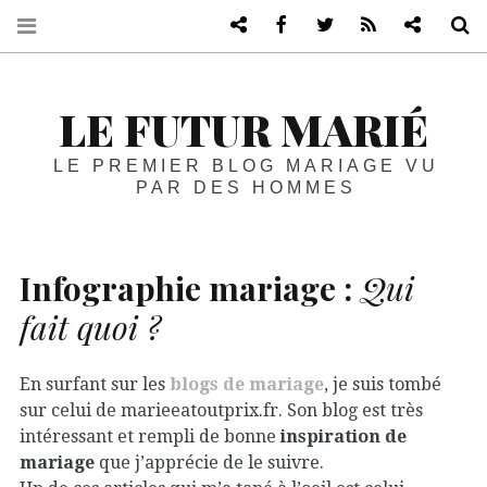
Blog de mariage vu par les homme
Facebook
Twitter
RSS
Blog life
R
LE FUTUR MARIÉ
LE PREMIER BLOG MARIAGE VU
PAR DES HOMMES
Infographie mariage :
Qui
fait quoi ?
En surfant sur les
blogs de mariage
, je suis tombé
sur celui de marieeatoutprix.fr. Son blog est très
intéressant et rempli de bonne
inspiration de
mariage
que j’apprécie de le suivre.