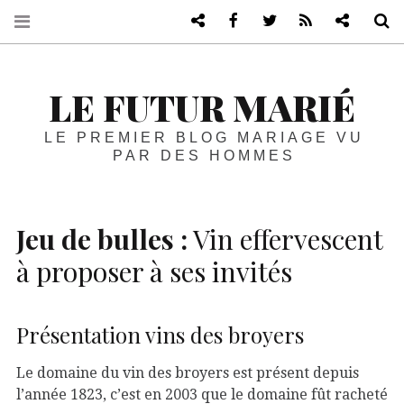
Blog de mariage vu par les homme
Facebook
Twitter
RSS
Blog life
R
LE FUTUR MARIÉ
LE PREMIER BLOG MARIAGE VU
PAR DES HOMMES
Jeu de bulles :
Vin effervescent
à proposer à ses invités
Présentation vins des broyers
Le domaine du vin des broyers est présent depuis
l’année 1823, c’est en 2003 que le domaine fût racheté