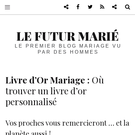
Blog de mariage vu par les homme
Facebook
Twitter
RSS
Blog life
R
LE FUTUR MARIÉ
LE PREMIER BLOG MARIAGE VU
PAR DES HOMMES
Livre d’Or Mariage :
Où
trouver un livre d’or
personnalisé
Vos proches vous remercieront … et la
planète aussi !